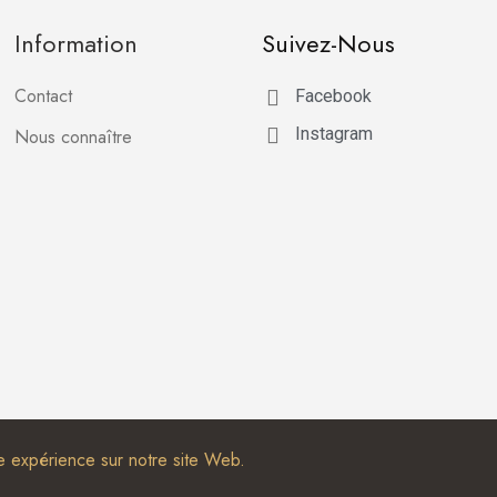
Information
Suivez-Nous
Contact
Facebook
Instagram
Nous connaître
re expérience sur notre site Web.
ternet par l'agence de communication HOB France Service
,
expert Prest