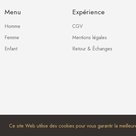
Menu
Expérience
Homme
CGV
Femme
Mentions légales
Enfant
Retour & Échanges
Ce site Web utilise des cookies pour vous garantir la meilleu
Une
création de site in