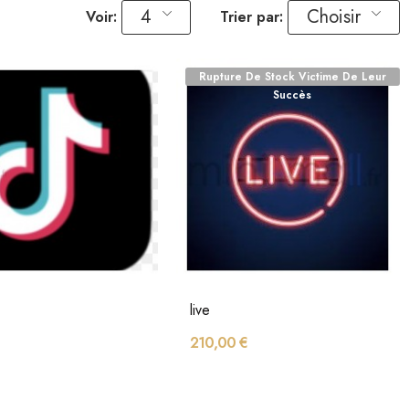
4
Choisir
Voir:
Trier par:
Rupture De Stock Victime De Leur
Succès
live
210,00 €