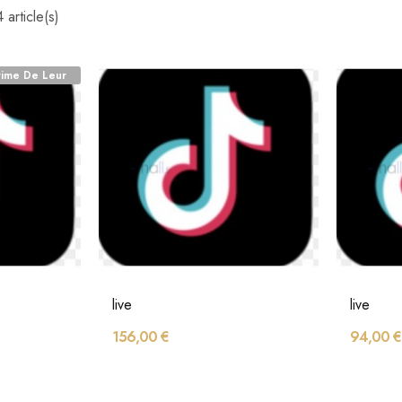
 article(s)
time De Leur
live
live
156,00 €
94,00 €